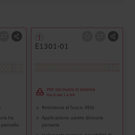
Costruzione
E1301-01
PDF del livello di sistema
File di dati 1.4 MB
0
Resistenza al fuoco: REI0
ria tra
Applicazione: parete divisoria
n pannello
portante