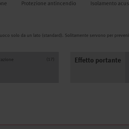
one
Protezione antincendio
Isolamento acus
uoco solo da un lato (standard). Solitamente servono per prevenir
(17)
Effetto portante
azione