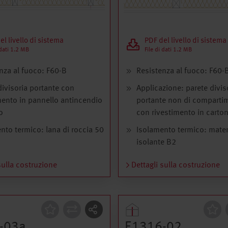
el livello di sistema
PDF del livello di sistema
 dati 1.2 MB
File di dati 1.2 MB
nza al fuoco: F60-B
Resistenza al fuoco: F60-
divisoria portante con
Applicazione: parete divis
mento in pannello antincendio
portante non di comparti
o
con rivestimento in carto
nto termico: lana di roccia 50
Isolamento termico: mater
isolante B2
sulla costruzione
Dettagli sulla costruzione
zione
Costruzione
-03a
E1316-02