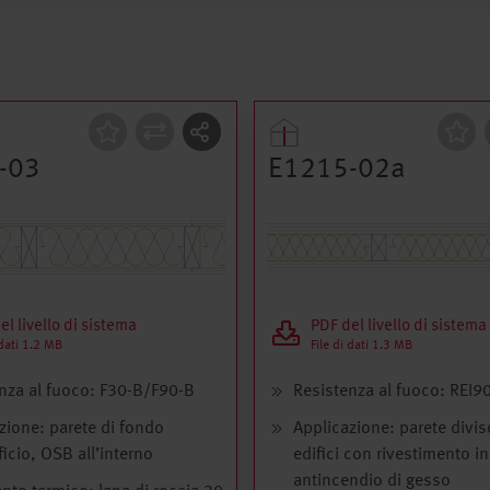
zione
Costruzione
-03
E1215-02a
el livello di sistema
PDF del livello di sistema
 dati 1.2 MB
File di dati 1.3 MB
nza al fuoco: F30-B/F90-B
Resistenza al fuoco: REI9
zione: parete di fondo
Applicazione: parete diviso
ficio, OSB all’interno
edifici con rivestimento i
antincendio di gesso