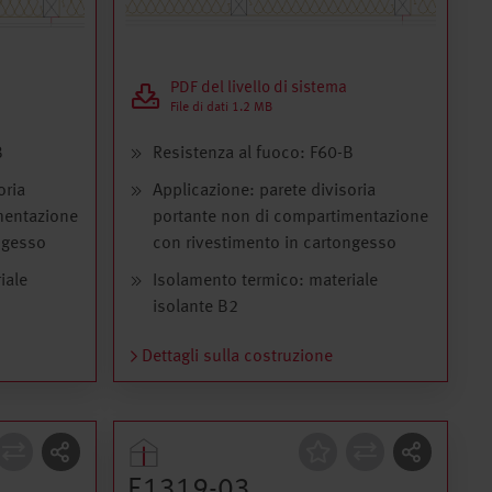
PDF del livello di sistema
File di dati 1.2 MB
B
Resistenza al fuoco: F60-B
oria
Applicazione: parete divisoria
mentazione
portante non di compartimentazione
ngesso
con rivestimento in cartongesso
iale
Isolamento termico: materiale
isolante B2
Dettagli sulla costruzione
Costruzione
E1319-03