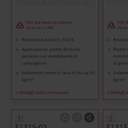
PDF del livello di sistema
PDF d
File di dati 1.2 MB
File di
Resistenza al fuoco: F60-B
Resiste
Applicazione: parete divisoria
Parete 
portante con rivestimento in
rivesti
cartongesso
di gess
Isolamento termico: lana di roccia 50
Isolame
kg/m³
kg/m³
Dettagli sulla costruzione
Dettagli 
Costruzione
Costru
E1315-03
E1315