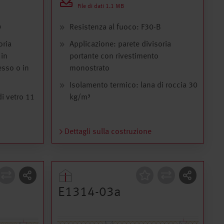
File di dati 1.1 MB
0
Resistenza al fuoco: F30-B
oria
Applicazione: parete divisoria
 in
portante con rivestimento
esso o in
monostrato
Isolamento termico: lana di roccia 30
i vetro 11
kg/m³
Dettagli sulla costruzione
Costruzione
E1314-03a