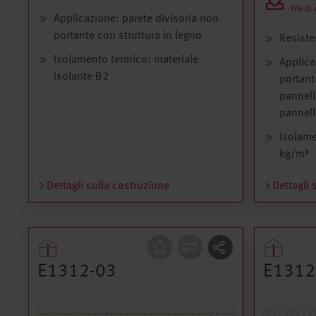
File di
Applicazione: parete divisoria non
portante con struttura in legno
Resiste
Isolamento termico: materiale
Applica
isolante B2
portant
pannell
pannell
Isolame
kg/m³
Dettagli sulla costruzione
Dettagli 
Costruzione
Costru
E1312-03
E1312