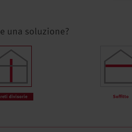
ve una soluzione?
reti divisorie
Soffitto