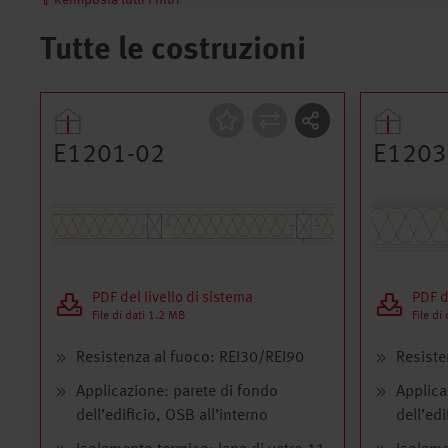
Reimposta tutti i filtri
Tutte le costruzioni
Costruzione
Costru
E1201-02
E1203
PDF del livello di sistema
PDF d
File di dati 1.2 MB
File di
Resistenza al fuoco: REI30/REI90
Resiste
Applicazione: parete di fondo
Applica
dell’edificio, OSB all’interno
dell’edi