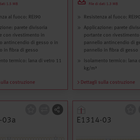
 dati 1.5 MB
File di dati 1.3 MB
nza al fuoco: REI90
Resistenza al fuoco: REI9
zione: parete divisoria
Applicazione: parete divis
e con rivestimento in
portante con rivestimento
o antincendio di gesso o in
pannello antincendio di g
o in fibra di gesso
pannello in fibra di gesso
nto termico: lana di vetro 11
Isolamento termico: lana d
kg/m³
sulla costruzione
Dettagli sulla costruzione
zione
Costruzione
-03a
E1314-03