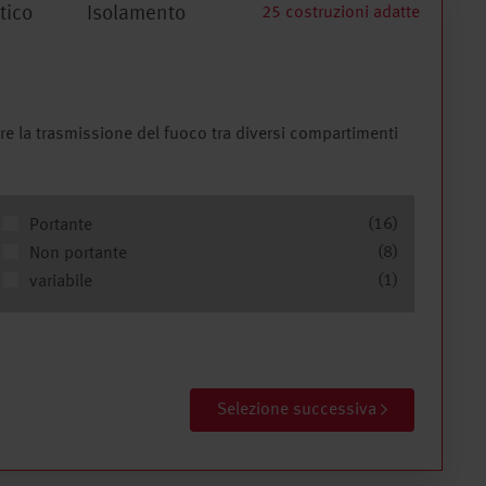
tico
Isolamento
25 costruzioni adatte
e la trasmissione del fuoco tra diversi compartimenti
(16)
Portante
(8)
Non portante
(1)
variabile
Selezione successiva