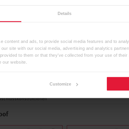
Details
e content and ads, to provide social media features and to analy
weite wasserableitende Ebene und muss mit einem
 our site with our social media, advertising and analytics partn
ollte dabei mindestens 50 mm auf jeder DHF Fläche
 provided to them or that they’ve collected from your use of their
e our website.
Customize
nschlusskonstruktionen
oof