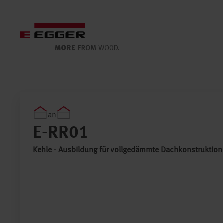
an
Regeldetail
E-RR01
Kehle - Ausbildung für vollgedämmte Dachkonstruktion