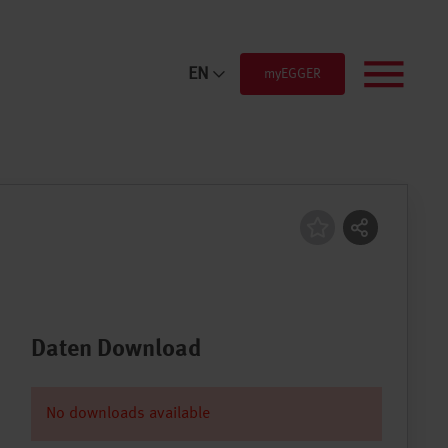
EN
myEGGER
Menü
Daten Download
No downloads available