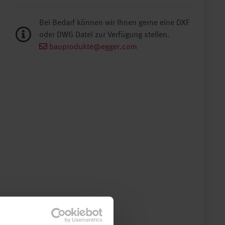
Bei Bedarf können wir Ihnen gerne eine DXF
oder DWG Datei zur Verfügung stellen.
bauprodukte@egger.com