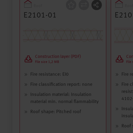
Roof
Roof
Construction
Const
E2101-01
E210
Construction layer (PDF)
Con
File size 1,2 MB
File
Fire resistance: EI0
Fire 
Fire classification report: none
Fire c
resis
Insulation material: Insulation
4102-
material min. normal flammability
Insul
Roof shape: Pitched roof
insul
Roof 