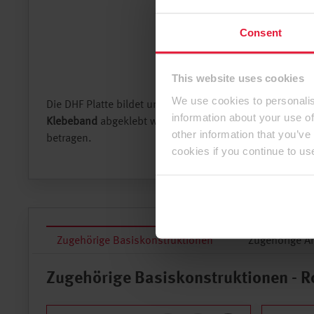
Consent
This website uses cookies
We use cookies to personalis
Die DHF Platte bildet unterhalb der Verblechung die z
information about your use of
Klebeband
abgeklebt werden. Die Klebeflächenbreite s
other information that you’ve
betragen.
cookies if you continue to us
Zugehörige Basiskonstruktionen
Zugehörige A
Zugehörige Basiskonstruktionen - R